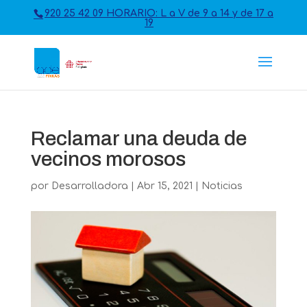
920 25 42 09 HORARIO: L a V de 9 a 14 y de 17 a
19
Reclamar una deuda de
vecinos morosos
por
Desarrolladora
|
Abr 15, 2021
|
Noticias